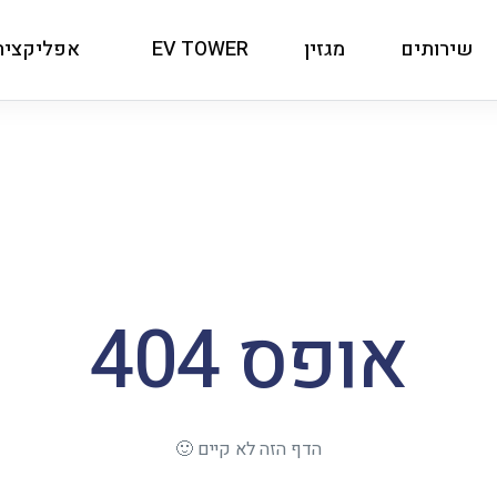
שירותים
מגזין
EV TOWER
אפליקצית 
למכשירי Apple
למכשירי Android
אופס 404
הדף הזה לא קיים 🙂