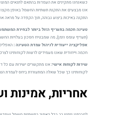
כשאנחנו מתקינים את העמדות בהתאם לתנאים המוצעים ע
אנו מבצעים את התקנת תשתיות החשמל באופן מקצועי
התקנה באיכות ביצוע גבוהה, תוך הקפדה על מראה אחיד
טעינה חכמה בתעריף הזול ביותר לבחירת המשתמש
(תעריף עומס וזמן), מה שמבטיח חסכון בעלויות החש
אפליקציה ייעודית לניהול עמדת הטעינה :
האפליקצ
חכמה וייחודית שאנו מעמידים לרשות לקוחותינו לצרכי
שירות לקוחות אישי:
אנו מתקשרים ישירות עם כל דיי
לקוחותינו כך שכל שאלה המתעוררת ביחס לעמדת הטע
אחריות, אמינות וש
לחברתנו ניסיון רב בכל האמור בתשתיות חשמל ועמדות