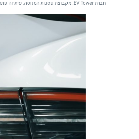
חברת EV Tower, מקבוצת פסגות המנוסה, פיתחה פתרון טעינה מתקדם לרכבים חשמליים בבנייני מגורים, תוך התחשבות בצרכים הייחודיים של הדיירים ונציגות הועד.