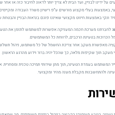
ל ידינו לבניין, ועד הבית לא צריך יותר לדאוג לחיבור כזה או אחר ש
, באמצעות בעלי מקצוע מורשים ע"פ רישיון משרד העבודה ומקיימים
 ונקי באמצעות חיווט מקצועי שאיננו פוגם בנראות הבניין והבטחת שי
:
לחברתנו מערכת חכמה המעניקה אפשרות למשתמש לתזמן את הטעינה
מל הכרוכות בטעינת הרכבים, לרווחת כל המשתמשים.
יה מאפשרת מעקב אחר צריכת החשמל של כל משתמש, ניהול תשלומים
 מעקב תוך שקיפות מלאה, כך שהכל יהיה ברור וידוע מהרגע הראשון.
ר המשתמש בעמדת הטעינה, תוך מתן שירותי תמיכה טכנית ומסחרית. אנו 
ינה ולהתחשבנות מקבלת מענה מהיר ומקצועי.
ירות
 טעינה, הנובע מעיסוקי הקבוצה בניהול בניינים משותפים, מה שמאפ