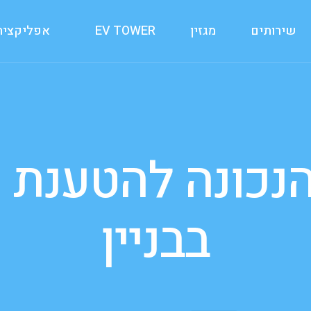
שירותים
מגזין
EV TOWER
אפליקצית 
למכשירי Apple
למכשירי Android
נכונה להטענת 
בבניין